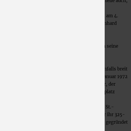
diese Gemeinde, wie viele andere heutige Stadtteile auch,
dem Gebiet der Stadt Düren zugeschlagen.
Erster Ortsvorsteher des neuen Stadtteils wird am 4.
Januar desselben Jahres der SPD-Politiker Bernhard
Löwenkamp.
Schon ein halbes Jahr später, am 5. Juni 1972,
übernimmt der CDU-Politiker Wilhelm Meisen seine
Position als Ortsvorsteher des Stadtbezirks
Derichsweiler.
Die Vereinslandschaft in Derichsweiler ist ebenfalls breit
aufgestellt. Ein Beispiel dafür ist etwa der im Januar 1972
gegründete Tennisclub Rot-Blau Derichsweiler, der
sogar im Juli 1972 schon seinen ersten Tennisplatz
einweihen kann.
Zwei Jahre später, am 21. Juni 1974, feierte die St.-
Martinus-Schützenbrüderschaft Derichsweiler ihr 325-
jähriges Jubiläum. Der Verein war bereits 1624 gegründet
worden.