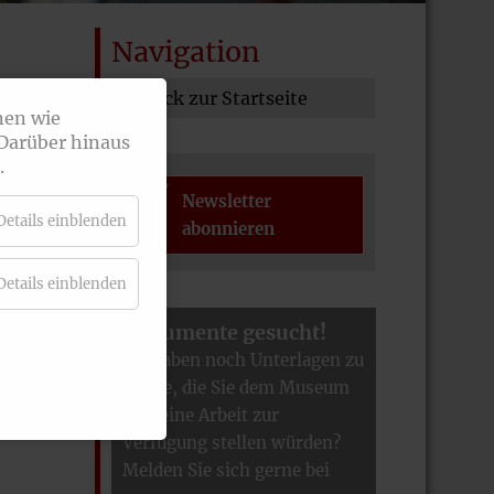
Navigation
Zurück zur Startseite
nen wie
 Darüber hinaus
.
Newsletter
Details einblenden
abonnieren
Details einblenden
Dokumente gesucht!
Sie haben noch Unterlagen zu
Hause, die Sie dem Museum
für seine Arbeit zur
Verfügung stellen würden?
Melden Sie sich gerne bei