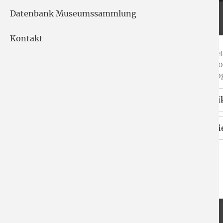
Datenbank Museumssammlung
Kontakt
Das neue "Spuren"-Heft i
Unsere Internet
Seitennavigatio
nutzen wir Goog
Statisti
Essenzie