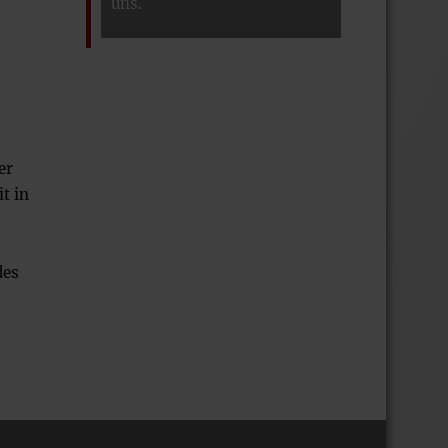
uns.
er
t in
des