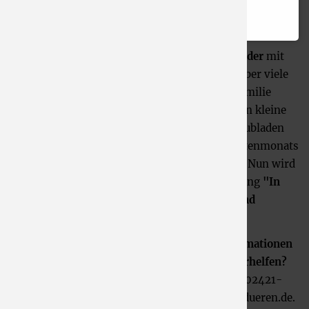
Datenschutzbedingungen
.
Dieser liebevoll selbstgebaute
Ramadan-Kalender
mit
seinen dreißig perlenverzierten Türchen hat über viele
Jahre die Tochter einer türkischstämmigen Familie
erfreut. Wie bei einem Adventskalender wurden kleine
Geschenke und Süßigkeiten in die kleinen Schubladen
gesteckt. An jedem Tag des muslimischen Fastenmonats
Ramadan durfte ein Türchen geöffnet werden. Nun wird
der Kalender bald Teil unserer neuen Ausstellung
"In
Düren zu Hause - Migrationsgeschichte(n) und
kulturelle Vielfalt"
sein.
Im Moment sind wir auf der Suche nach
Informationen
rund um diesen Brauch.
Können Sie uns weiterhelfen?
Dann melden Sie sich gerne telefonisch unter 02421-
1215925 oder per E-Mail: info@stadtmuseumdueren.de.