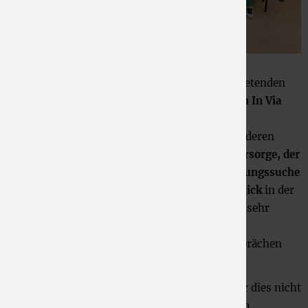
Im Anschluss stellten die verschiedenen Vertretenden
der ebenfalls
sehr vielfältigen Abteilungen von In Via
ihre Arbeit vor. So erfuhren die versammelten
Mitarbeitenden des Stadtmuseums mehr über deren
wichtige Arbeit im Bereich der
Obdachlosenfürsorge, der
Bahnhofsmission, der Beratung bei der Wohnungssuche
sowie des von In Via betriebenen
Cafés Lichtblick
in der
Dürener Friedrichsstraße. Der für beide Seiten sehr
gewinnbringende Abend klang schließlich bei
verschiedenen Suppen und interessanten Gesprächen
aus.
Für die
Mitarbeitenden des Stadtmuseums
war dies nicht
der erste Kontakt mit der Arbeit von In Via - so