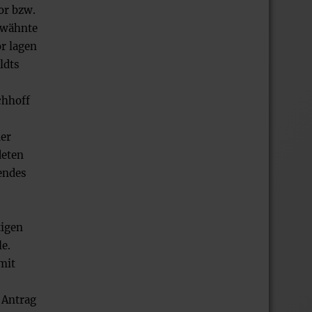
or bzw.
erwähnte
r lagen
ldts
chhoff
der
deten
gendes
tigen
le.
mit
 Antrag