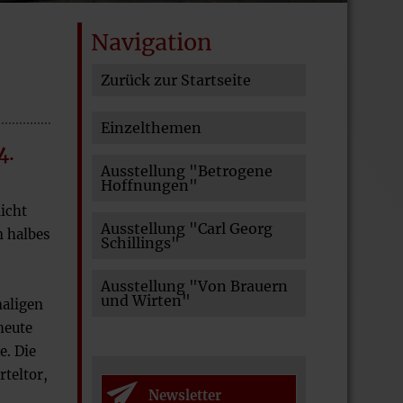
Navigation
Zurück zur Startseite
Navigation
Einzelthemen
überspringen
4.
Ausstellung "Betrogene
Hoffnungen"
nicht
Ausstellung "Carl Georg
n halbes
Schillings"
Ausstellung "Von Brauern
und Wirten"
maligen
heute
e. Die
teltor,
Newsletter