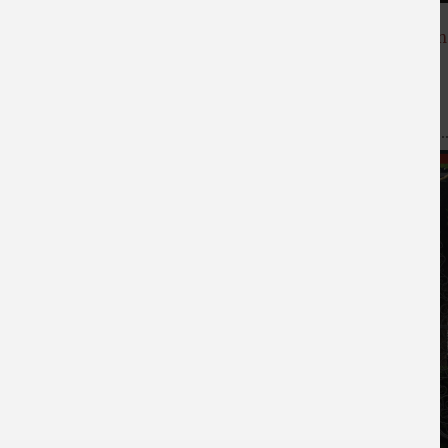
useumssammlung
Startseite
Stadtgeschichte
Einzelthemen
Das Wirteltor