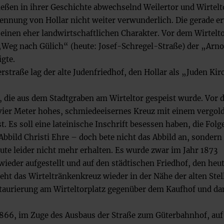
hießen in ihrer Geschichte abwechselnd Weilertor und Wirtelt
enennung von Hollar nicht weiter verwunderlich. Die gerade 
einen eher landwirtschaftlichen Charakter. Vor dem Wirtelto
„Weg nach Gülich“ (heute: Josef-Schregel-Straße) der „Arno
gte.
straße lag der alte Judenfriedhof, den Hollar als „Juden Kir
, die aus dem Stadtgraben am Wirteltor gespeist wurde. Vor 
vier Meter hohes, schmiedeeisernes Kreuz mit einem vergol
t. Es soll eine lateinische Inschrift besessen haben, die Fol
bild Christi Ehre – doch bete nicht das Abbild an, sondern
heute leider nicht mehr erhalten. Es wurde zwar im Jahr 1873
, wieder aufgestellt und auf den städtischen Friedhof, den heu
ht das Wirteltränkenkreuz wieder in der Nähe der alten Stel
aurierung am Wirteltorplatz gegenüber dem Kaufhof und da
1866, im Zuge des Ausbaus der Straße zum Güterbahnhof, auf