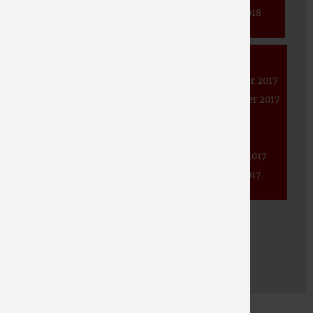
Juni 2020
April 2019
Januar 2018
Mai 2020
März 2019
April 2020
Januar 2019
2017
März 2020
November 2017
Februar 2020
September 2017
Januar 2020
Juni 2017
Mai 2017
Februar 2017
Januar 2017
2016
November 2016
September 2016