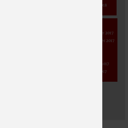
Juni 2020
April 2019
Januar 2018
Mai 2020
März 2019
April 2020
Januar 2019
2017
März 2020
November 2017
Februar 2020
September 2017
Januar 2020
Juni 2017
Mai 2017
Februar 2017
Januar 2017
2016
November 2016
September 2016