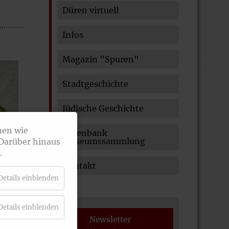
Düren virtuell
Infos
Magazin "Spuren"
Stadtgeschichte
Jüdische Geschichte
nen wie
Datenbank
Museumssammlung
 Darüber hinaus
.
Kontakt
Details einblenden
Details einblenden
Newsletter