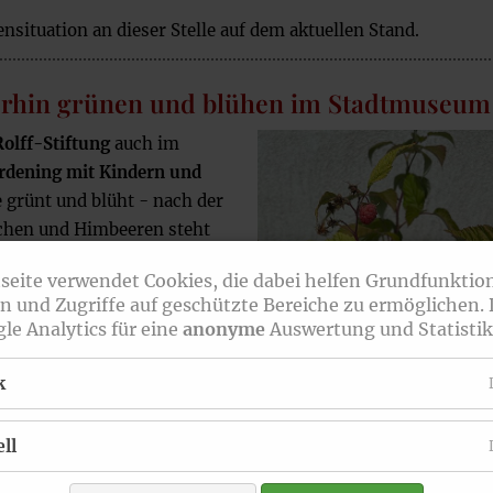
nsituation an dieser Stelle auf dem aktuellen Stand.
erhin grünen und blühen im Stadtmuseum
Rolff-Stiftung
auch im
rdening mit Kindern und
 grünt und blüht - nach der
schen und Himbeeren steht
seite verwendet Cookies, die dabei helfen Grundfunktio
erhin zahlreiche
n und Zugriffe auf geschützte Bereiche zu ermöglichen.
le Analytics für eine
anonyme
Auswertung und Statistik
uns Erfahrungen rund um das
sam lernen wir, was man für
k
dt so alles tun kann. Diese
n Ernte nicht zuletzt sehr viel
ll