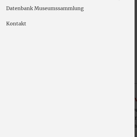
Datenbank Museumssammlung
Kontakt
2
3
4
5
6
7
8
9
10
11
12
Aktuelles
Straßensperrung in der Arnolds
Aktuell ist das Stadtmuseum über die Arnoldswe
kommend, nicht zu erreichen. Grund hierfür si
Holbein-Straße. Von der Schoellerstraße komm
Cranachstraße.