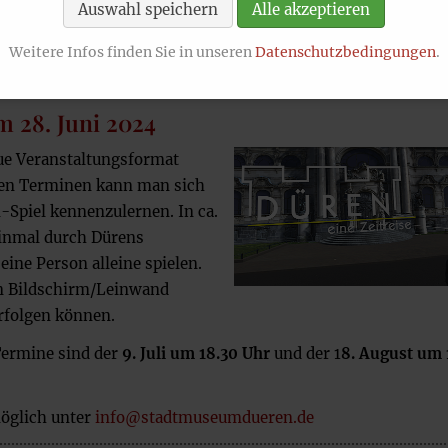
Auswahl speichern
Alle akzeptieren
Weitere Infos finden Sie in unseren
Datenschutzbedingungen
.
 28. Juni 2024
ue Veranstaltungsformat
gten Terminen kann man sich
Spiel kennenzulernen. In ca.
einmal durch Dürens
ine Person alleine spielen.
nen Bildschirm/Leinwand
rfolgen können.
Termine sind der
9. Juli um 18.30 Uhr
und der 1
8. August um 
möglich unter
info@stadtmuseumdueren.de