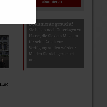
abonnieren
Dokumente gesucht!
Sie haben noch Unterlagen zu
Hause, die Sie dem Museum
für seine Arbeit zur
Verfügung stellen würden?
Melden Sie sich gerne bei
uns.
11.00