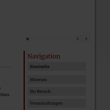
Navigation
Startseite
Navigation
Museum
überspringen
e
Ihr Besuch
r Hans
Veranstaltungen